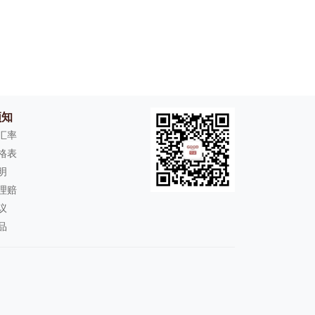
须知
D汇率
格表
明
理赔
议
品